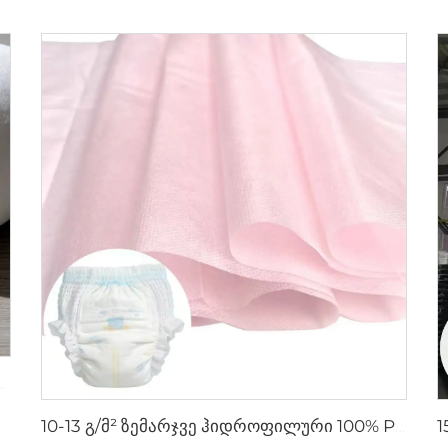
ცხოველების დასასვენებლად - Shandong Xingdi New Materials
10-13 გ/მ² ზემარჯვე ჰიდროფილური 100% PP SSSS არატკბობილი ნახატის როლიკი ჩხვლეტის ზედა ფენისთვის - Shandong Xingdi New Material