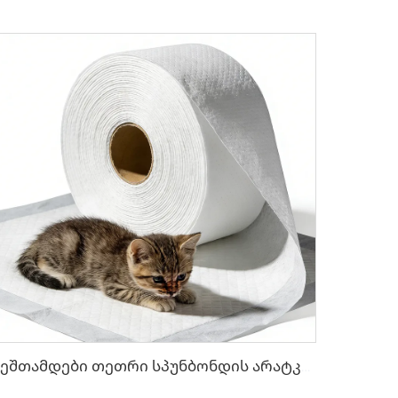
Ზეშთამდები თეთრი სპუნბონდის არატკბობილი ნახატი შინაური ცხოველების დასასვენებლად - Shandong Xingdi New Materials