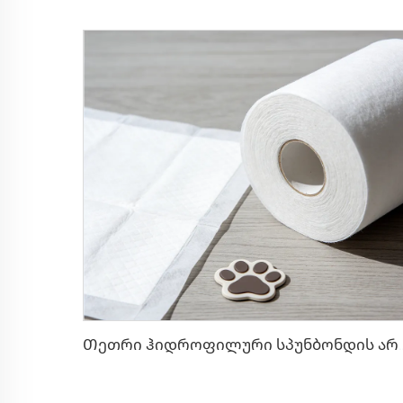
Თეთრი ჰიდროფილური სპუნბონდის არატკბობილი ნახატი შინაური 