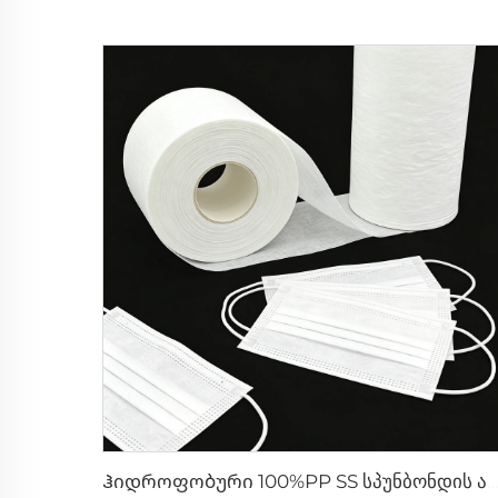
Ჰიდროფობური 100%PP SS სპუნბონდის არატექსტილური ნახატი სახის მასკის ნედლეულისთვის