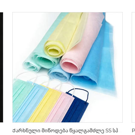
Ქარხნული მიწოდება წყალგამძლე SS სპუნბონდის არატექსტილური ნახატი მედიკამენტური სახის მასკისთვის