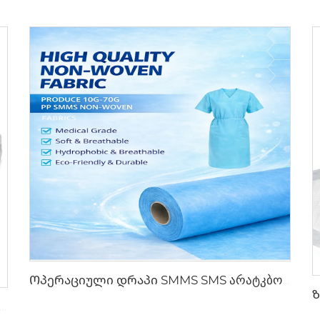
Ოპერაციული დრაპი SMMS SMS არატკბობილი ნახატის როლიკი XINGDI ქარხანა
MMS არატკბო ნახევრის როლი მედიკამენტური და დამცავი მიზნებისთვის