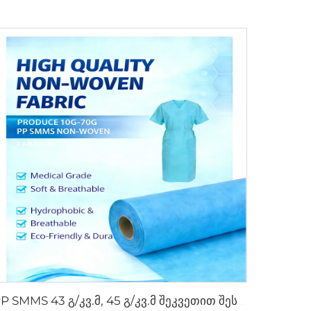
PP SMMS 43 გ/კვ.მ, 45 გ/კვ.მ შეკვეთით შესაძლებელი ფერის არატექსტილური ნახატის როლიკის მწარმოებელი