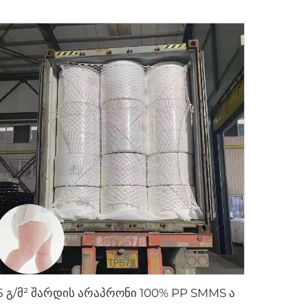
15 გ/მ² შარდის არაპრონი 100% PP SMMS არატკბობილი ნახატის როლიკი ჩხვლეტის ფეხქვეშა ნაწილისთვის - Shandong Xingdi New Material